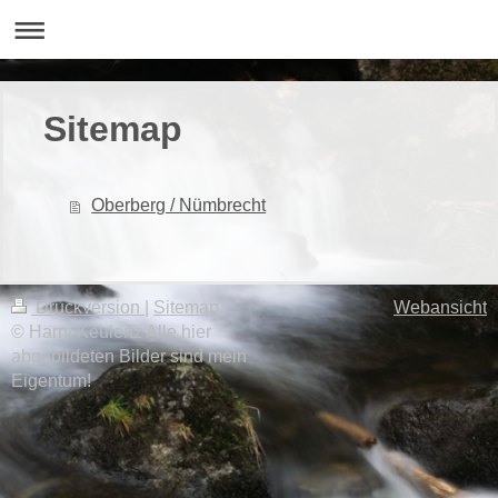
Sitemap
Oberberg / Nümbrecht
Druckversion
|
Sitemap
Webansicht
© Harry Keulertz Alle hier
abgebildeten Bilder sind mein
Eigentum!